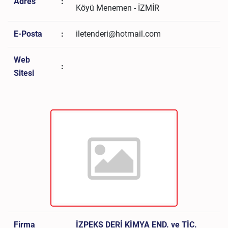
Adres
:
Köyü Menemen - İZMİR
E-Posta
:
iletenderi@hotmail.com
Web
:
Sitesi
Firma
İZPEKS DERİ KİMYA END. ve TİC.