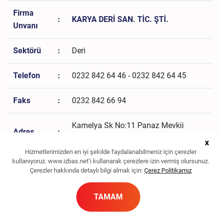
Firma
:
KARYA DERİ SAN. TİC. ŞTİ.
Unvanı
Sektörü
:
Deri
Telefon
:
0232 842 64 46 - 0232 842 64 45
Faks
:
0232 842 66 94
Kamelya Sk No:11 Panaz Mevkii
Adres
:
Maltepe Köyü Menemen - İZMİR
x
Hizmetlerimizden en iyi şekilde faydalanabilmeniz için çerezler
kullanıyoruz. www.izbas.net’i kullanarak çerezlere izin vermiş olursunuz.
nalan.kilinc@turkuazkimya.com.tr,
E-Posta
:
Çerezler hakkında detaylı bilgi almak için:
Çerez Politikamız
erdil.ozturk@izsmmmo.com
TAMAM
Web
:
Sitesi