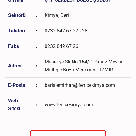
Sektörü
:
Kimya, Deri
Telefon
:
0232 842 67 27 - 28
Faks
:
0232 842 67 26
Menekşe Sk No:164/C Panaz Mevkii
Adres
:
Maltepe Köyü Menemen - İZMİR
E-Posta
:
baris.emirhan@fenicekimya.com
Web
:
www.fenicekimya.com
Sitesi