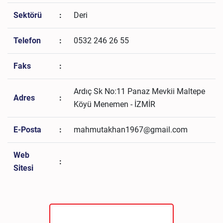
Sektörü
:
Deri
Telefon
:
0532 246 26 55
Faks
:
Ardıç Sk No:11 Panaz Mevkii Maltepe
Adres
:
Köyü Menemen - İZMİR
E-Posta
:
mahmutakhan1967@gmail.com
Web
:
Sitesi