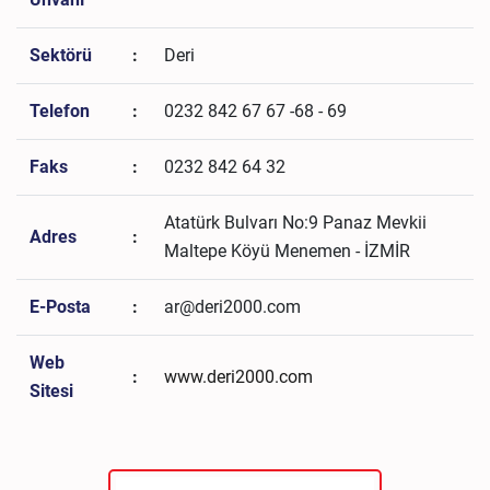
Sektörü
:
Deri
Telefon
:
0232 842 67 67 -68 - 69
Faks
:
0232 842 64 32
Atatürk Bulvarı No:9 Panaz Mevkii
Adres
:
Maltepe Köyü Menemen - İZMİR
E-Posta
:
ar@deri2000.com
Web
:
www.deri2000.com
Sitesi