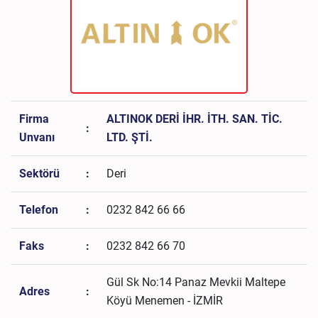
Firma
ALTINOK DERİ İHR. İTH. SAN. TİC.
:
Unvanı
LTD. ŞTİ.
Sektörü
:
Deri
Telefon
:
0232 842 66 66
Faks
:
0232 842 66 70
Gül Sk No:14 Panaz Mevkii Maltepe
Adres
:
Köyü Menemen - İZMİR