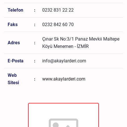
Telefon
:
0232 831 22 22
Faks
:
0232 842 60 70
Çınar Sk No:3/1 Panaz Mevkii Maltepe
Adres
:
Köyü Menemen - İZMİR
E-Posta
:
info@akaylarderi.com
Web
:
www.akaylarderi.com
Sitesi