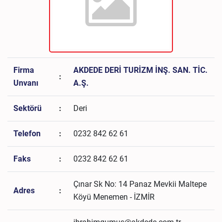
Firma
AKDEDE DERİ TURİZM İNŞ. SAN. TİC.
:
Unvanı
A.Ş.
Sektörü
:
Deri
Telefon
:
0232 842 62 61
Faks
:
0232 842 62 61
Çınar Sk No: 14 Panaz Mevkii Maltepe
Adres
:
Köyü Menemen - İZMİR