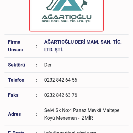
Firma
AĞARTIOĞLU DERİ MAM. SAN. TİC.
:
Unvanı
LTD. ŞTİ.
Sektörü
:
Deri
Telefon
:
0232 842 64 56
Faks
:
0232 842 63 76
Selvi Sk No:4 Panaz Mevkii Maltepe
Adres
:
Köyü Menemen - İZMİR