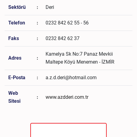
Sektörü
:
Deri
Telefon
:
0232 842 62 55 - 56
Faks
:
0232 842 62 37
Kamelya Sk No:7 Panaz Mevkii
Adres
:
Maltepe Köyü Menemen - İZMİR
E-Posta
:
a.z.d.deri@hotmail.com
Web
:
www.azdderi.com.tr
Sitesi