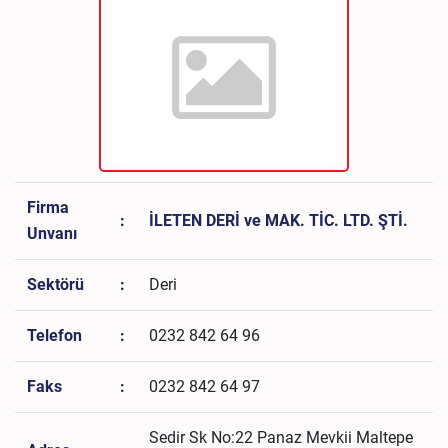
Firma
:
İLETEN DERİ ve MAK. TİC. LTD. ŞTİ.
Unvanı
Sektörü
:
Deri
Telefon
:
0232 842 64 96
Faks
:
0232 842 64 97
Sedir Sk No:22 Panaz Mevkii Maltepe