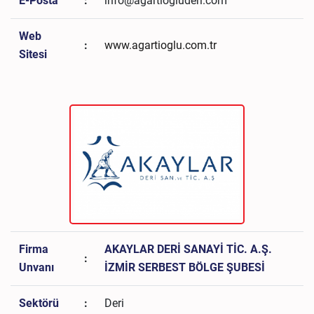
E-Posta
:
info@agartiogluderi.com
Web
:
www.agartioglu.com.tr
Sitesi
Firma
AKAYLAR DERİ SANAYİ TİC. A.Ş.
:
Unvanı
İZMİR SERBEST BÖLGE ŞUBESİ
Sektörü
:
Deri