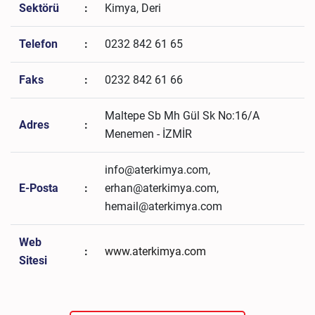
Sektörü
:
Kimya, Deri
Telefon
:
0232 842 61 65
Faks
:
0232 842 61 66
Maltepe Sb Mh Gül Sk No:16/A
Adres
:
Menemen - İZMİR
info@aterkimya.com,
E-Posta
:
erhan@aterkimya.com,
hemail@aterkimya.com
Web
:
www.aterkimya.com
Sitesi