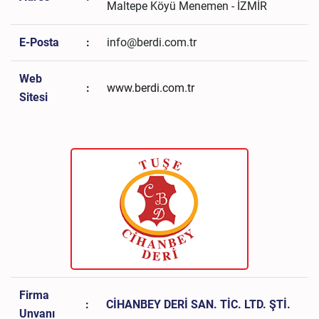
Maltepe Köyü Menemen - İZMİR
E-Posta
:
info@berdi.com.tr
Web
:
www.berdi.com.tr
Sitesi
Firma
:
CİHANBEY DERİ SAN. TİC. LTD. ŞTİ.
Unvanı