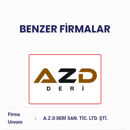
BENZER FIRMALAR
Firma
:
A.Z.D DERİ SAN. TİC. LTD. ŞTİ.
Unvanı