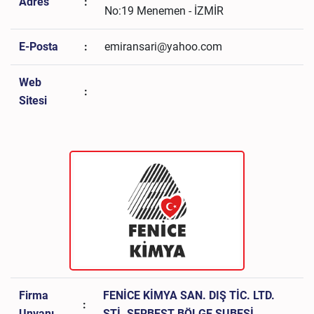
Adres
:
No:19 Menemen - İZMİR
E-Posta
:
emiransari@yahoo.com
Web
:
Sitesi
Firma
FENİCE KİMYA SAN. DIŞ TİC. LTD.
:
Unvanı
ŞTİ. SERBEST BÖLGE ŞUBESİ