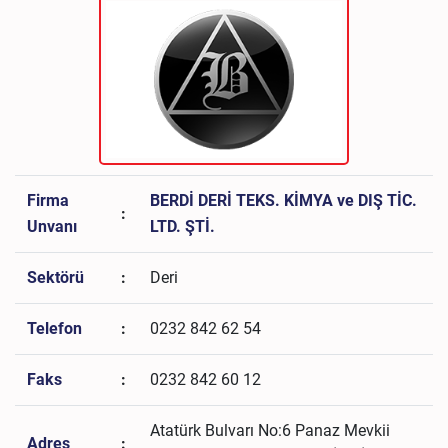
Firma
BERDİ DERİ TEKS. KİMYA ve DIŞ TİC.
:
Unvanı
LTD. ŞTİ.
Sektörü
:
Deri
Telefon
:
0232 842 62 54
Faks
:
0232 842 60 12
Atatürk Bulvarı No:6 Panaz Mevkii
Adres
: