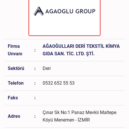
Firma
AĞAOĞULLARI DERİ TEKSTİL KİMYA
:
Unvanı
GIDA SAN. TİC. LTD. ŞTİ.
Sektörü
:
Deri
Telefon
:
0532 652 55 53
Faks
:
Çınar Sk No:1 Panaz Mevkii Maltepe
Adres
:
Köyü Menemen - İZMİR