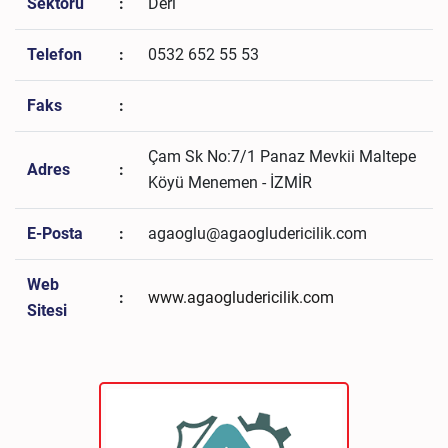
Sektörü
:
Deri
Telefon
:
0532 652 55 53
Faks
:
Çam Sk No:7/1 Panaz Mevkii Maltepe
Adres
:
Köyü Menemen - İZMİR
E-Posta
:
agaoglu@agaogludericilik.com
Web
:
www.agaogludericilik.com
Sitesi