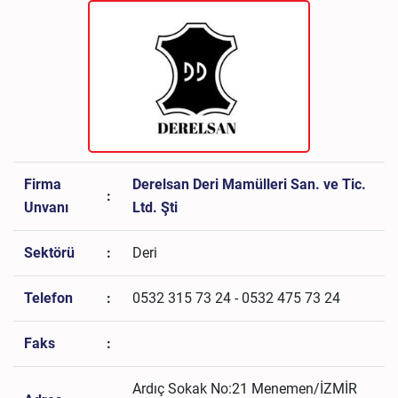
Firma
Derelsan Deri Mamülleri San. ve Tic.
:
Unvanı
Ltd. Şti
Sektörü
:
Deri
Telefon
:
0532 315 73 24 - 0532 475 73 24
Faks
:
Ardıç Sokak No:21 Menemen/İZMİR