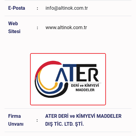
E-Posta
:
info@altinok.com.tr
Web
:
www.altinok.com.tr
Sitesi
Firma
ATER DERİ ve KİMYEVİ MADDELER
:
Unvanı
DIŞ TİC. LTD. ŞTİ.