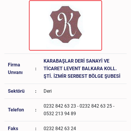
KARABAŞLAR DERİ SANAYİ VE
Firma
:
TİCARET LEVENT BALKARA KOLL.
Unvanı
ŞTİ. İZMİR SERBEST BÖLGE ŞUBESİ
Sektörü
:
Deri
0232 842 63 23 - 0232 842 63 25 -
Telefon
:
0532 213 94 89
Faks
:
0232 842 63 24