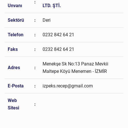
:
Unvanı
LTD. ŞTİ.
Sektörü
:
Deri
Telefon
:
0232 842 64 21
Faks
:
0232 842 64 21
Menekşe Sk No:13 Panaz Mevkii
Adres
:
Maltepe Köyü Menemen - İZMİR
E-Posta
:
izpeks.recep@gmail.com
Web
:
Sitesi