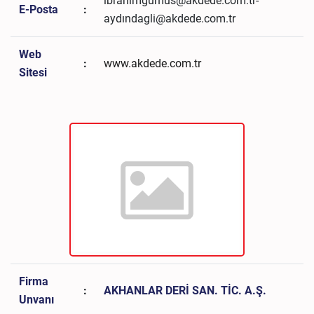
ibrahimgumus@akdede.com.tr-
E-Posta
:
aydındagli@akdede.com.tr
Web
:
www.akdede.com.tr
Sitesi
Firma
:
AKHANLAR DERİ SAN. TİC. A.Ş.
Unvanı