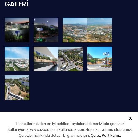
GALERI
x
Hizmetlerimizden en iyi şekilde faydalanabilmeniz için çerezler
kullanıyoruz. www.izbas.net’i kullanarak çerezlere izin vermiş olursunuz.
Çerezler hakkında detaylı bilgi almak için:
Çerez Politikamız