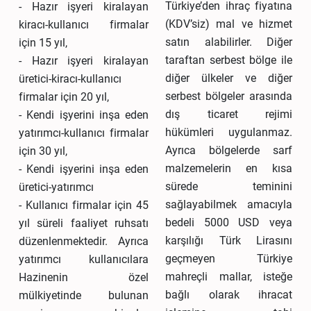
Türkiye’den ihraç fiyatına
- Hazır işyeri kiralayan
(KDV’siz) mal ve hizmet
kiracı-kullanıcı firmalar
satın alabilirler. Diğer
için 15 yıl,
taraftan serbest bölge ile
- Hazır işyeri kiralayan
diğer ülkeler ve diğer
üretici-kiracı-kullanıcı
serbest bölgeler arasında
firmalar için 20 yıl,
dış ticaret rejimi
- Kendi işyerini inşa eden
hükümleri uygulanmaz.
yatırımcı-kullanıcı firmalar
Ayrıca bölgelerde sarf
için 30 yıl,
malzemelerin en kısa
- Kendi işyerini inşa eden
sürede teminini
üretici-yatırımcı
sağlayabilmek amacıyla
- Kullanıcı firmalar için 45
bedeli 5000 USD veya
yıl süreli faaliyet ruhsatı
karşılığı Türk Lirasını
düzenlenmektedir. Ayrıca
geçmeyen Türkiye
yatırımcı kullanıcılara
mahreçli mallar, isteğe
Hazinenin özel
bağlı olarak ihracat
mülkiyetinde bulunan