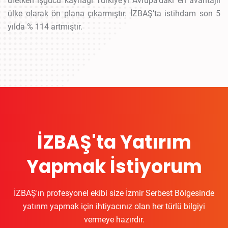
üretken işgücü kaynağı Türkiye’yi Avrupa’daki en avantajlı
ülke olarak ön plana çıkarmıştır. İZBAŞ’ta istihdam son 5
yılda % 114 artmıştır.
İZBAŞ'ta Yatırım
Yapmak İstiyorum
İZBAŞ'ın profesyonel ekibi size İzmir Serbest Bölgesinde
yatırım yapmak için ihtiyacınız olan her türlü bilgiyi
vermeye hazırdır.