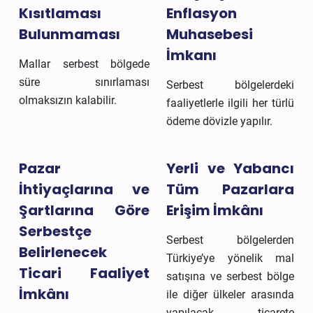
Kısıtlaması
Enflasyon
Bulunmaması
Muhasebesi
İmkanı
Mallar serbest bölgede
süre sınırlaması
Serbest bölgelerdeki
olmaksızın kalabilir.
faaliyetlerle ilgili her türlü
ödeme dövizle yapılır.
Pazar
Yerli ve Yabancı
İhtiyaçlarına ve
Tüm Pazarlara
Şartlarına Göre
Erişim İmkânı
Serbestçe
Serbest bölgelerden
Belirlenecek
Türkiye’ye yönelik mal
Ticari Faaliyet
satışına ve serbest bölge
İmkânı
ile diğer ülkeler arasında
yapılacak ticarete