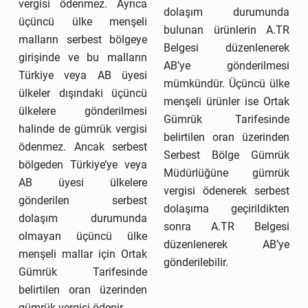
vergisi ödenmez. Ayrıca
dolaşım durumunda
üçüncü ülke menşeli
bulunan ürünlerin A.TR
malların serbest bölgeye
Belgesi düzenlenerek
girişinde ve bu malların
AB’ye gönderilmesi
Türkiye veya AB üyesi
mümkündür. Üçüncü ülke
ülkeler dışındaki üçüncü
menşeli ürünler ise Ortak
ülkelere gönderilmesi
Gümrük Tarifesinde
halinde de gümrük vergisi
belirtilen oran üzerinden
ödenmez. Ancak serbest
Serbest Bölge Gümrük
bölgeden Türkiye’ye veya
Müdürlüğüne gümrük
AB üyesi ülkelere
vergisi ödenerek serbest
gönderilen serbest
dolaşıma geçirildikten
dolaşım durumunda
sonra A.TR Belgesi
olmayan üçüncü ülke
düzenlenerek AB’ye
menşeli mallar için Ortak
gönderilebilir.
Gümrük Tarifesinde
belirtilen oran üzerinden
gümrük vergisi ödenir.