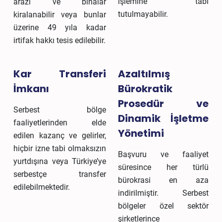
işlemine tabi
arazi ve binalar
tutulmayabilir.
kiralanabilir veya bunlar
üzerine 49 yıla kadar
irtifak hakkı tesis edilebilir.
Kar Transferi
Azaltılmış
İmkanı
Bürokratik
Prosedür ve
Serbest bölge
Dinamik İşletme
faaliyetlerinden elde
Yönetimi
edilen kazanç ve gelirler,
hiçbir izne tabi olmaksızın
Başvuru ve faaliyet
yurtdışına veya Türkiye’ye
süresince her türlü
serbestçe transfer
bürokrasi en aza
edilebilmektedir.
indirilmiştir. Serbest
bölgeler özel sektör
şirketlerince