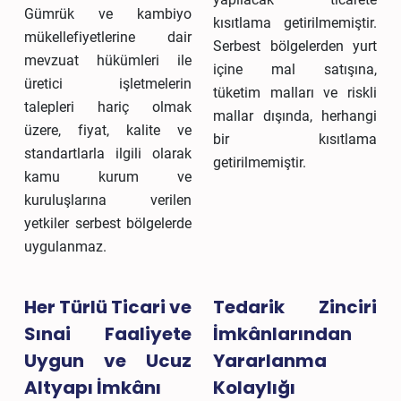
Gümrük ve kambiyo
kısıtlama getirilmemiştir.
mükellefiyetlerine dair
Serbest bölgelerden yurt
mevzuat hükümleri ile
içine mal satışına,
üretici işletmelerin
tüketim malları ve riskli
talepleri hariç olmak
mallar dışında, herhangi
üzere, fiyat, kalite ve
bir kısıtlama
standartlarla ilgili olarak
getirilmemiştir.
kamu kurum ve
kuruluşlarına verilen
yetkiler serbest bölgelerde
uygulanmaz.
Her Türlü Ticari ve
Tedarik Zinciri
Sınai Faaliyete
İmkânlarından
Uygun ve Ucuz
Yararlanma
Altyapı İmkânı
Kolaylığı