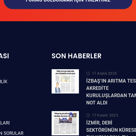
ASI
SON HABERLER
11 Aralık 2025
İZBAŞ’IN ARITMA TESİ
LIK
AKREDİTE
KURULUŞLARDAN TA
NOT ALDI
17 Kasım 2025
İZMİR, DERİ
LARI
SEKTÖRÜNÜN KÜRES
N SORULAR