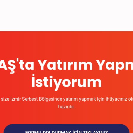
AŞ'ta Yatırım Ya
İstiyorum
 size İzmir Serbest Bölgesinde yatırım yapmak için ihtiyacınız ola
hazırdır.
FORMU DOLDURMAK IÇIN TIKLAYINIZ