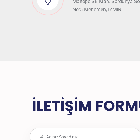
Maltepe SB Mah. Sardunya So
No:5 Menemen/İZMİR
İLETİŞİM FOR