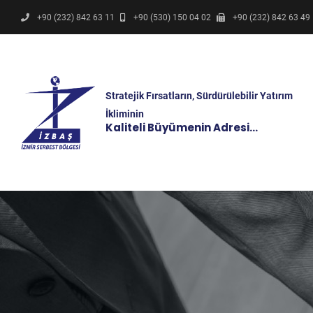
+90 (232) 842 63 11
+90 (530) 150 04 02
+90 (232) 842 63 49
Stratejik Fırsatların, Sürdürülebilir Yatırım
İkliminin
Kaliteli Büyümenin Adresi…