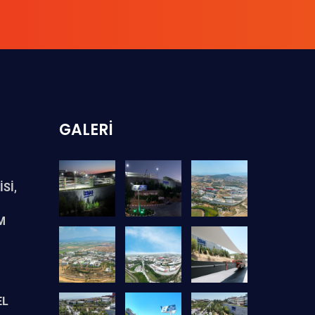
GALERI
Sİ,
M
EL