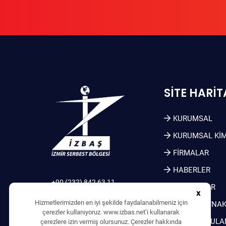
SITE HARIT
KURUMSAL
KURUMSAL KIM
FİRMALAR
HABERLER
+90 (232) 842 63 11
DUYURULAR
x
+90 (530) 150 04 02
Hizmetlerimizden en iyi şekilde faydalanabilmeniz için
İNSAN KAYNAK
+90 (232) 842 63 49
çerezler kullanıyoruz. www.izbas.net’i kullanarak
info@izbas.net
SIKÇA SORULA
çerezlere izin vermiş olursunuz. Çerezler hakkında