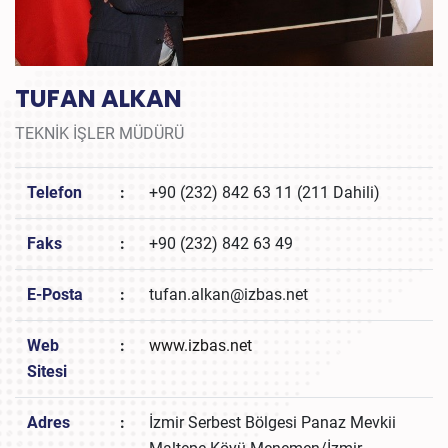
TUFAN ALKAN
TEKNİK İŞLER MÜDÜRÜ
Telefon
:
+90 (232) 842 63 11 (211 Dahili)
Faks
:
+90 (232) 842 63 49
E-Posta
:
tufan.alkan@izbas.net
Web
:
www.izbas.net
Sitesi
Adres
:
İzmir Serbest Bölgesi Panaz Mevkii