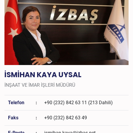
İSMİHAN KAYA UYSAL
İNŞAAT VE İMAR İŞLERİ MÜDÜRÜ
Telefon
:
+90 (232) 842 63 11 (213 Dahili)
Faks
:
+90 (232) 842 63 49
E-Posta
:
ismihan.kaya@izbas.net