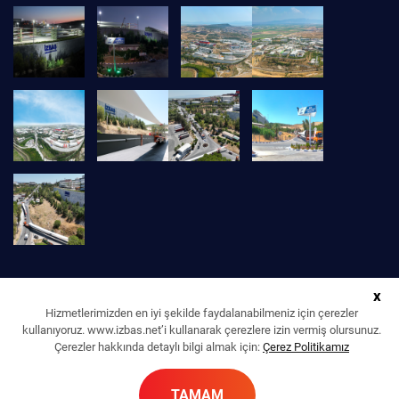
x
Hizmetlerimizden en iyi şekilde faydalanabilmeniz için çerezler
kullanıyoruz. www.izbas.net’i kullanarak çerezlere izin vermiş olursunuz.
Çerezler hakkında detaylı bilgi almak için:
Çerez Politikamız
İZBAŞ İZMİR SERBEST BÖLGE KURUCU VE İŞLETİCİ A. Ş. © 2022 | TÜM
TAMAM
HAKLARI SAKLIDIR.