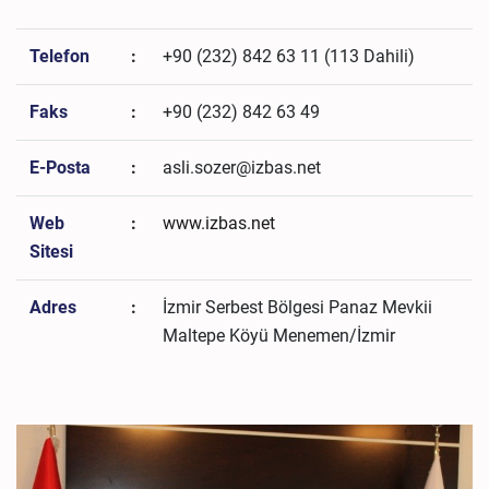
Telefon
:
+90 (232) 842 63 11 (113 Dahili)
Faks
:
+90 (232) 842 63 49
E-Posta
:
asli.sozer@izbas.net
Web
:
www.izbas.net
Sitesi
Adres
:
İzmir Serbest Bölgesi Panaz Mevkii
Maltepe Köyü Menemen/İzmir