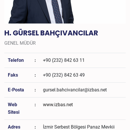
H. GÜRSEL BAHÇIVANCILAR
GENEL MÜDÜR
Telefon
:
+90 (232) 842 63 11
Faks
:
+90 (232) 842 63 49
E-Posta
:
gursel.bahcivancilar@izbas.net
Web
:
www.izbas.net
Sitesi
Adres
:
İzmir Serbest Bölgesi Panaz Mevkii