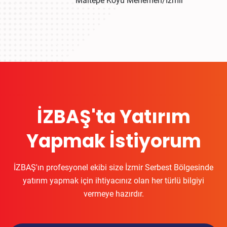
Maltepe Köyü Menemen/İzmir
İZBAŞ'ta Yatırım
Yapmak İstiyorum
İZBAŞ'ın profesyonel ekibi size İzmir Serbest Bölgesinde
yatırım yapmak için ihtiyacınız olan her türlü bilgiyi
vermeye hazırdır.