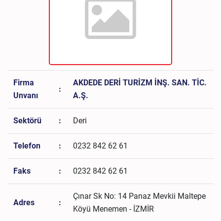
Firma
AKDEDE DERİ TURİZM İNŞ. SAN. TİC.
:
Unvanı
A.Ş.
Sektörü
:
Deri
Telefon
:
0232 842 62 61
Faks
:
0232 842 62 61
Çınar Sk No: 14 Panaz Mevkii Maltepe
Adres
:
Köyü Menemen - İZMİR