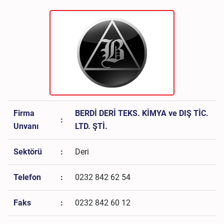
Firma
BERDİ DERİ TEKS. KİMYA ve DIŞ TİC.
:
Unvanı
LTD. ŞTİ.
Sektörü
:
Deri
Telefon
:
0232 842 62 54
Faks
:
0232 842 60 12