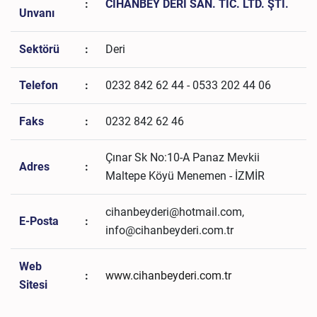
:
CİHANBEY DERİ SAN. TİC. LTD. ŞTİ.
Unvanı
Sektörü
:
Deri
Telefon
:
0232 842 62 44 - 0533 202 44 06
Faks
:
0232 842 62 46
Çınar Sk No:10-A Panaz Mevkii
Adres
:
Maltepe Köyü Menemen - İZMİR
cihanbeyderi@hotmail.com,
E-Posta
:
info@cihanbeyderi.com.tr
Web
:
www.cihanbeyderi.com.tr
Sitesi