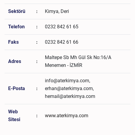
Sektörü
:
Kimya, Deri
Telefon
:
0232 842 61 65
Faks
:
0232 842 61 66
Maltepe Sb Mh Gül Sk No:16/A
Adres
:
Menemen - İZMİR
info@aterkimya.com,
E-Posta
:
erhan@aterkimya.com,
hemail@aterkimya.com
Web
:
www.aterkimya.com
Sitesi