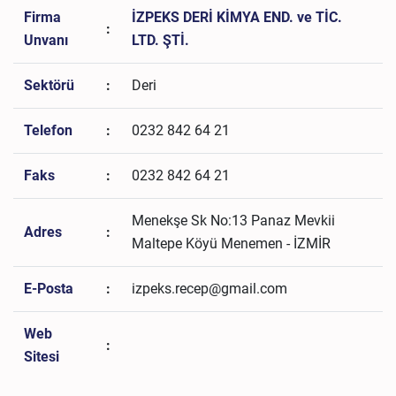
Firma
İZPEKS DERİ KİMYA END. ve TİC.
:
Unvanı
LTD. ŞTİ.
Sektörü
:
Deri
Telefon
:
0232 842 64 21
Faks
:
0232 842 64 21
Menekşe Sk No:13 Panaz Mevkii
Adres
:
Maltepe Köyü Menemen - İZMİR
E-Posta
:
izpeks.recep@gmail.com
Web
:
Sitesi