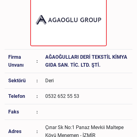
Firma
AĞAOĞULLARI DERİ TEKSTİL KİMYA
:
Unvanı
GIDA SAN. TİC. LTD. ŞTİ.
Sektörü
:
Deri
Telefon
:
0532 652 55 53
Faks
:
Çınar Sk No:1 Panaz Mevkii Maltepe
Adres
:
Köyü Menemen - İZMİR