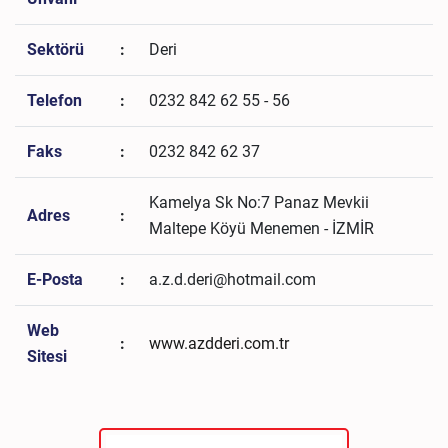
Sektörü
:
Deri
Telefon
:
0232 842 62 55 - 56
Faks
:
0232 842 62 37
Kamelya Sk No:7 Panaz Mevkii
Adres
:
Maltepe Köyü Menemen - İZMİR
E-Posta
:
a.z.d.deri@hotmail.com
Web
:
www.azdderi.com.tr
Sitesi