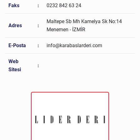
Faks
:
0232 842 63 24
Maltepe Sb Mh Kamelya Sk No:14
Adres
:
Menemen - İZMİR
E-Posta
:
info@karabaslarderi.com
Web
:
Sitesi