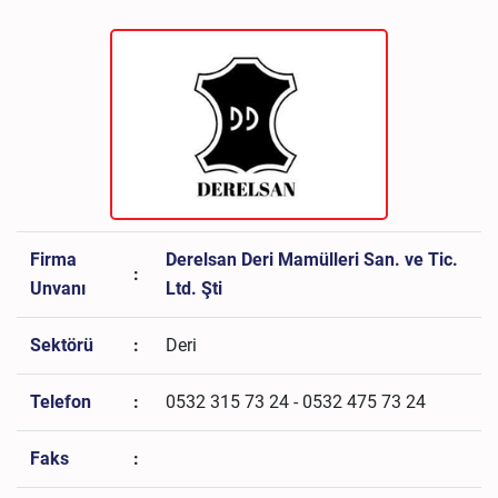
Firma
Derelsan Deri Mamülleri San. ve Tic.
:
Unvanı
Ltd. Şti
Sektörü
:
Deri
Telefon
:
0532 315 73 24 - 0532 475 73 24
Faks
: