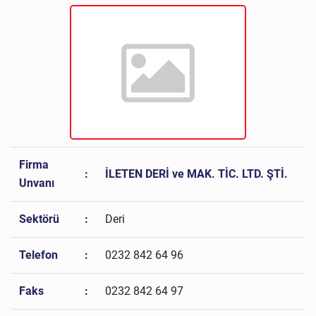
Firma
:
İLETEN DERİ ve MAK. TİC. LTD. ŞTİ.
Unvanı
Sektörü
:
Deri
Telefon
:
0232 842 64 96
Faks
:
0232 842 64 97