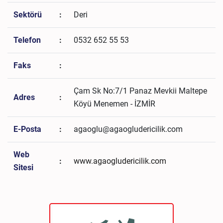
Sektörü
:
Deri
Telefon
:
0532 652 55 53
Faks
:
Çam Sk No:7/1 Panaz Mevkii Maltepe
Adres
:
Köyü Menemen - İZMİR
E-Posta
:
agaoglu@agaogludericilik.com
Web
:
www.agaogludericilik.com
Sitesi