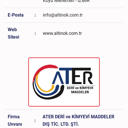
Köyü Menemen - İZMİR
E-Posta
:
info@altinok.com.tr
Web
:
www.altinok.com.tr
Sitesi
Firma
ATER DERİ ve KİMYEVİ MADDELER
:
Unvanı
DIŞ TİC. LTD. ŞTİ.