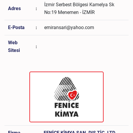
İzmir Serbest Bölgesi Kamelya Sk
Adres
:
No:19 Menemen - İZMİR
E-Posta
:
emiransari@yahoo.com
Web
:
Sitesi
Firma
FENİCE KİMYA SAN. DIŞ TİC. LTD.