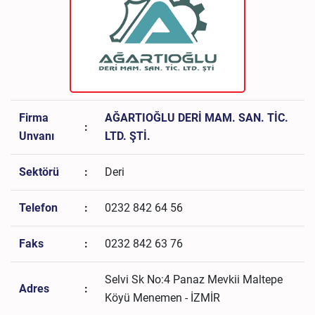
Firma
AĞARTIOĞLU DERİ MAM. SAN. TİC.
:
Unvanı
LTD. ŞTİ.
Sektörü
:
Deri
Telefon
:
0232 842 64 56
Faks
:
0232 842 63 76
Selvi Sk No:4 Panaz Mevkii Maltepe
Adres
:
Köyü Menemen - İZMİR