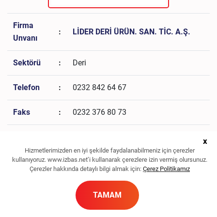
Firma
:
LİDER DERİ ÜRÜN. SAN. TİC. A.Ş.
Unvanı
Sektörü
:
Deri
Telefon
:
0232 842 64 67
Faks
:
0232 376 80 73
Ladin Sk No:19 Maltepe Köyü
x
Adres
:
Menemen - İZMİR
Hizmetlerimizden en iyi şekilde faydalanabilmeniz için çerezler
kullanıyoruz. www.izbas.net’i kullanarak çerezlere izin vermiş olursunuz.
Çerezler hakkında detaylı bilgi almak için:
Çerez Politikamız
info@liderderi.com,
E-Posta
:
osman@liderderi.com
TAMAM
Web