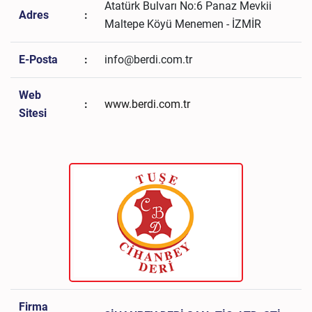
Atatürk Bulvarı No:6 Panaz Mevkii
Adres
:
Maltepe Köyü Menemen - İZMİR
E-Posta
:
info@berdi.com.tr
Web
:
www.berdi.com.tr
Sitesi
Firma