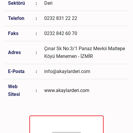
Sektörü
:
Deri
Telefon
:
0232 831 22 22
Faks
:
0232 842 60 70
Çınar Sk No:3/1 Panaz Mevkii Maltepe
Adres
:
Köyü Menemen - İZMİR
E-Posta
:
info@akaylarderi.com
Web
:
www.akaylarderi.com
Sitesi