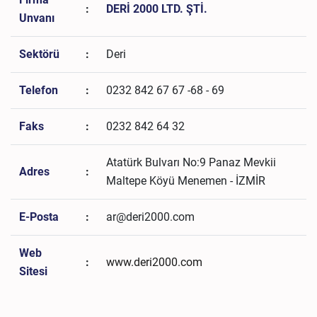
:
DERİ 2000 LTD. ŞTİ.
Unvanı
Sektörü
:
Deri
Telefon
:
0232 842 67 67 -68 - 69
Faks
:
0232 842 64 32
Atatürk Bulvarı No:9 Panaz Mevkii
Adres
:
Maltepe Köyü Menemen - İZMİR
E-Posta
:
ar@deri2000.com
Web
:
www.deri2000.com
Sitesi