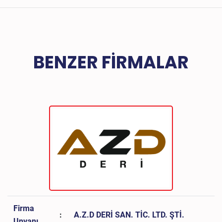
BENZER FIRMALAR
Firma
:
A.Z.D DERİ SAN. TİC. LTD. ŞTİ.
Unvanı