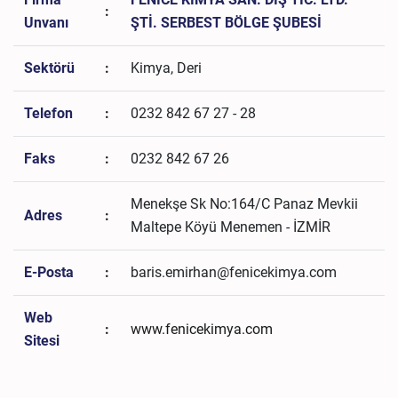
:
Unvanı
ŞTİ. SERBEST BÖLGE ŞUBESİ
Sektörü
:
Kimya, Deri
Telefon
:
0232 842 67 27 - 28
Faks
:
0232 842 67 26
Menekşe Sk No:164/C Panaz Mevkii
Adres
:
Maltepe Köyü Menemen - İZMİR
E-Posta
:
baris.emirhan@fenicekimya.com
Web
:
www.fenicekimya.com
Sitesi