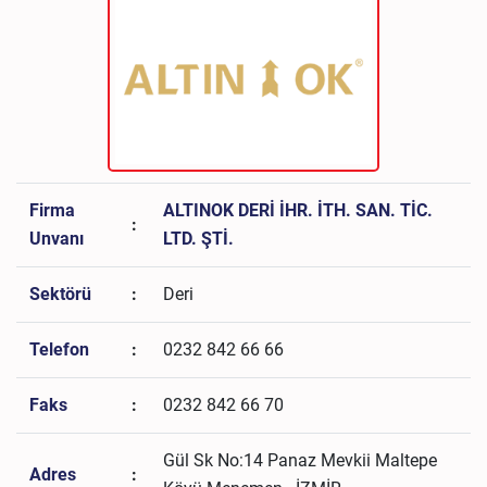
Firma
ALTINOK DERİ İHR. İTH. SAN. TİC.
:
Unvanı
LTD. ŞTİ.
Sektörü
:
Deri
Telefon
:
0232 842 66 66
Faks
:
0232 842 66 70
Gül Sk No:14 Panaz Mevkii Maltepe
Adres
: