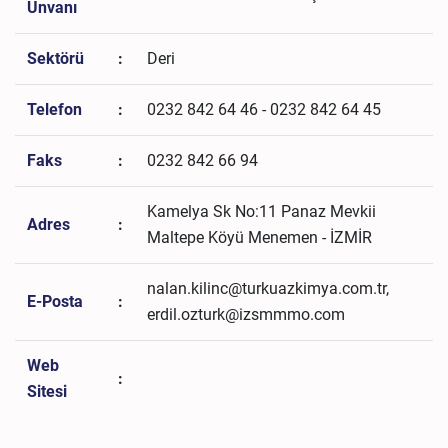
Unvanı
Sektörü
:
Deri
Telefon
:
0232 842 64 46 - 0232 842 64 45
Faks
:
0232 842 66 94
Kamelya Sk No:11 Panaz Mevkii
Adres
:
Maltepe Köyü Menemen - İZMİR
nalan.kilinc@turkuazkimya.com.tr,
E-Posta
:
erdil.ozturk@izsmmmo.com
Web
:
Sitesi