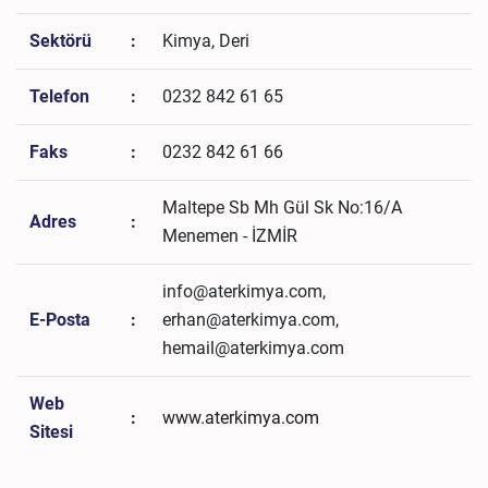
Sektörü
:
Kimya, Deri
Telefon
:
0232 842 61 65
Faks
:
0232 842 61 66
Maltepe Sb Mh Gül Sk No:16/A
Adres
:
Menemen - İZMİR
info@aterkimya.com,
E-Posta
:
erhan@aterkimya.com,
hemail@aterkimya.com
Web
:
www.aterkimya.com
Sitesi