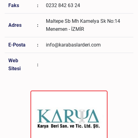
Faks
:
0232 842 63 24
Maltepe Sb Mh Kamelya Sk No:14
Adres
:
Menemen - İZMİR
E-Posta
:
info@karabaslarderi.com
Web
:
Sitesi