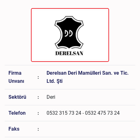
Firma
Derelsan Deri Mamülleri San. ve Tic.
:
Unvanı
Ltd. Şti
Sektörü
:
Deri
Telefon
:
0532 315 73 24 - 0532 475 73 24
Faks
: