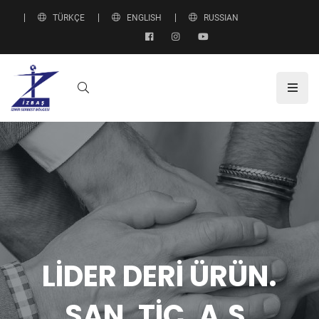
TÜRKÇE
ENGLISH
RUSSIAN
LİDER DERİ ÜRÜN.
SAN. TİC. A.Ş.