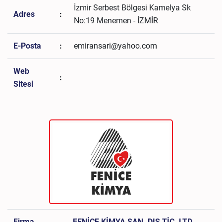
İzmir Serbest Bölgesi Kamelya Sk
Adres
:
No:19 Menemen - İZMİR
E-Posta
:
emiransari@yahoo.com
Web
:
Sitesi
Firma
FENİCE KİMYA SAN. DIŞ TİC. LTD.