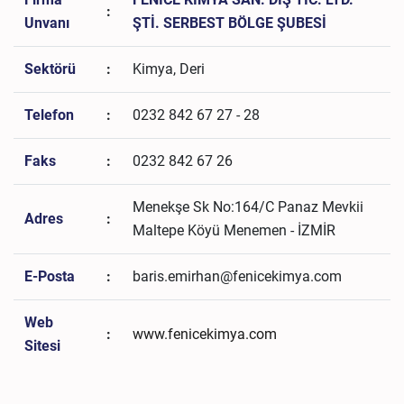
:
Unvanı
ŞTİ. SERBEST BÖLGE ŞUBESİ
Sektörü
:
Kimya, Deri
Telefon
:
0232 842 67 27 - 28
Faks
:
0232 842 67 26
Menekşe Sk No:164/C Panaz Mevkii
Adres
:
Maltepe Köyü Menemen - İZMİR
E-Posta
:
baris.emirhan@fenicekimya.com
Web
:
www.fenicekimya.com
Sitesi