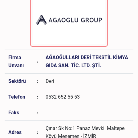
Firma
AĞAOĞULLARI DERİ TEKSTİL KİMYA
:
Unvanı
GIDA SAN. TİC. LTD. ŞTİ.
Sektörü
:
Deri
Telefon
:
0532 652 55 53
Faks
:
Çınar Sk No:1 Panaz Mevkii Maltepe
Adres
:
Köyü Menemen - İZMİR