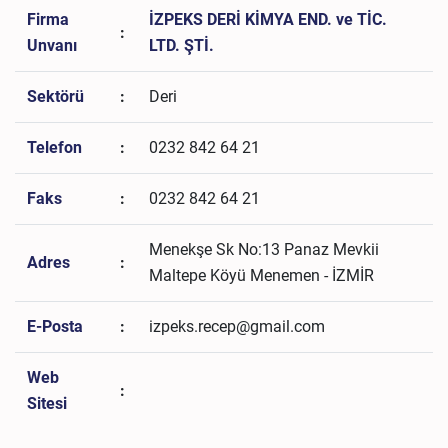
Firma
İZPEKS DERİ KİMYA END. ve TİC.
:
Unvanı
LTD. ŞTİ.
Sektörü
:
Deri
Telefon
:
0232 842 64 21
Faks
:
0232 842 64 21
Menekşe Sk No:13 Panaz Mevkii
Adres
:
Maltepe Köyü Menemen - İZMİR
E-Posta
:
izpeks.recep@gmail.com
Web
:
Sitesi