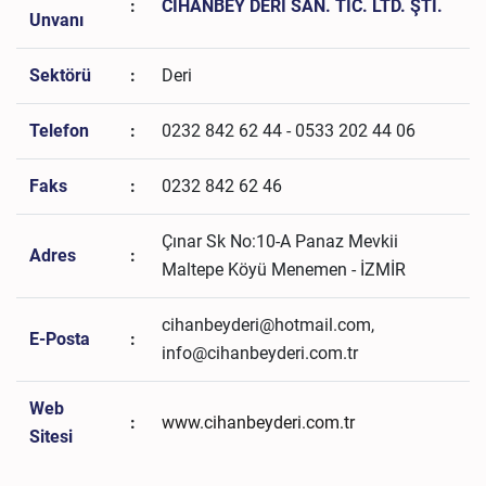
:
CİHANBEY DERİ SAN. TİC. LTD. ŞTİ.
Unvanı
Sektörü
:
Deri
Telefon
:
0232 842 62 44 - 0533 202 44 06
Faks
:
0232 842 62 46
Çınar Sk No:10-A Panaz Mevkii
Adres
:
Maltepe Köyü Menemen - İZMİR
cihanbeyderi@hotmail.com,
E-Posta
:
info@cihanbeyderi.com.tr
Web
:
www.cihanbeyderi.com.tr
Sitesi