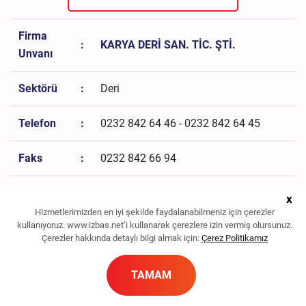
Firma
:
KARYA DERİ SAN. TİC. ŞTİ.
Unvanı
Sektörü
:
Deri
Telefon
:
0232 842 64 46 - 0232 842 64 45
Faks
:
0232 842 66 94
Kamelya Sk No:11 Panaz Mevkii
x
Adres
:
Maltepe Köyü Menemen - İZMİR
Hizmetlerimizden en iyi şekilde faydalanabilmeniz için çerezler
kullanıyoruz. www.izbas.net’i kullanarak çerezlere izin vermiş olursunuz.
Çerezler hakkında detaylı bilgi almak için:
Çerez Politikamız
nalan.kilinc@turkuazkimya.com.tr,
E-Posta
:
erdil.ozturk@izsmmmo.com
TAMAM
Web