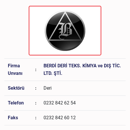
Firma
BERDİ DERİ TEKS. KİMYA ve DIŞ TİC.
:
Unvanı
LTD. ŞTİ.
Sektörü
:
Deri
Telefon
:
0232 842 62 54
Faks
:
0232 842 60 12