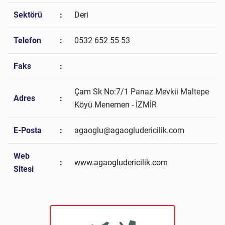
Sektörü
:
Deri
Telefon
:
0532 652 55 53
Faks
:
Çam Sk No:7/1 Panaz Mevkii Maltepe
Adres
:
Köyü Menemen - İZMİR
E-Posta
:
agaoglu@agaogludericilik.com
Web
:
www.agaogludericilik.com
Sitesi