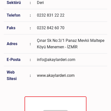
Sektörü
:
Deri
Telefon
:
0232 831 22 22
Faks
:
0232 842 60 70
Çınar Sk No:3/1 Panaz Mevkii Maltepe
Adres
:
Köyü Menemen - İZMİR
E-Posta
:
info@akaylarderi.com
Web
:
www.akaylarderi.com
Sitesi