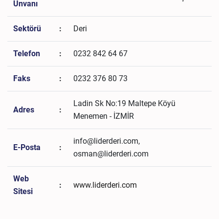
Unvanı
Sektörü
:
Deri
Telefon
:
0232 842 64 67
Faks
:
0232 376 80 73
Ladin Sk No:19 Maltepe Köyü
Adres
:
Menemen - İZMİR
info@liderderi.com,
E-Posta
:
osman@liderderi.com
Web
:
www.liderderi.com
Sitesi