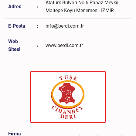
Atatürk Bulvarı No:6 Panaz Mevkii
Adres
:
Maltepe Köyü Menemen - İZMİR
E-Posta
:
info@berdi.com.tr
Web
:
www.berdi.com.tr
Sitesi
Firma