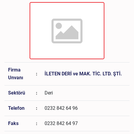
Firma
:
İLETEN DERİ ve MAK. TİC. LTD. ŞTİ.
Unvanı
Sektörü
:
Deri
Telefon
:
0232 842 64 96
Faks
:
0232 842 64 97