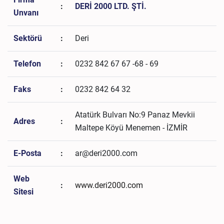
:
DERİ 2000 LTD. ŞTİ.
Unvanı
Sektörü
:
Deri
Telefon
:
0232 842 67 67 -68 - 69
Faks
:
0232 842 64 32
Atatürk Bulvarı No:9 Panaz Mevkii
Adres
:
Maltepe Köyü Menemen - İZMİR
E-Posta
:
ar@deri2000.com
Web
:
www.deri2000.com
Sitesi