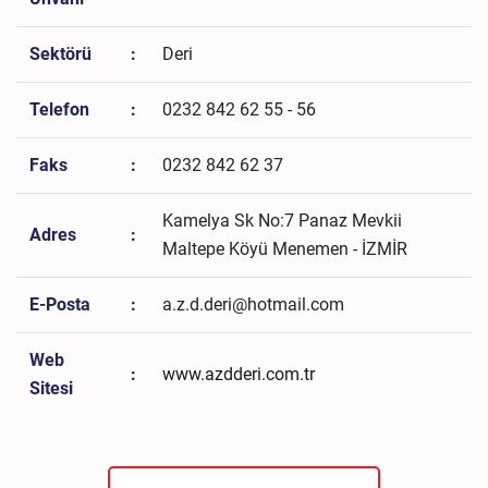
Sektörü
:
Deri
Telefon
:
0232 842 62 55 - 56
Faks
:
0232 842 62 37
Kamelya Sk No:7 Panaz Mevkii
Adres
:
Maltepe Köyü Menemen - İZMİR
E-Posta
:
a.z.d.deri@hotmail.com
Web
:
www.azdderi.com.tr
Sitesi