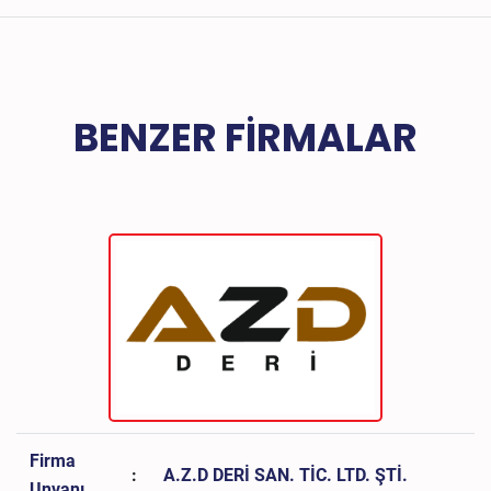
BENZER FIRMALAR
Firma
:
A.Z.D DERİ SAN. TİC. LTD. ŞTİ.
Unvanı