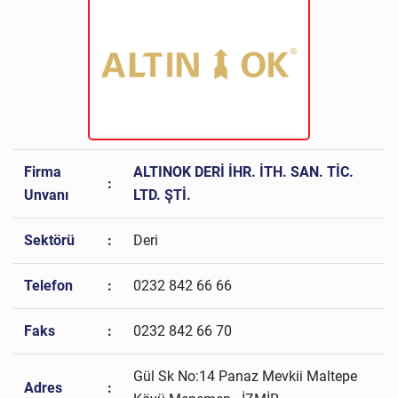
Firma
ALTINOK DERİ İHR. İTH. SAN. TİC.
:
Unvanı
LTD. ŞTİ.
Sektörü
:
Deri
Telefon
:
0232 842 66 66
Faks
:
0232 842 66 70
Gül Sk No:14 Panaz Mevkii Maltepe
Adres
: