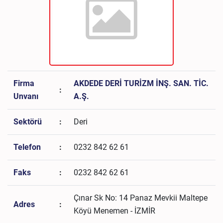
Firma
AKDEDE DERİ TURİZM İNŞ. SAN. TİC.
:
Unvanı
A.Ş.
Sektörü
:
Deri
Telefon
:
0232 842 62 61
Faks
:
0232 842 62 61
Çınar Sk No: 14 Panaz Mevkii Maltepe
Adres
:
Köyü Menemen - İZMİR