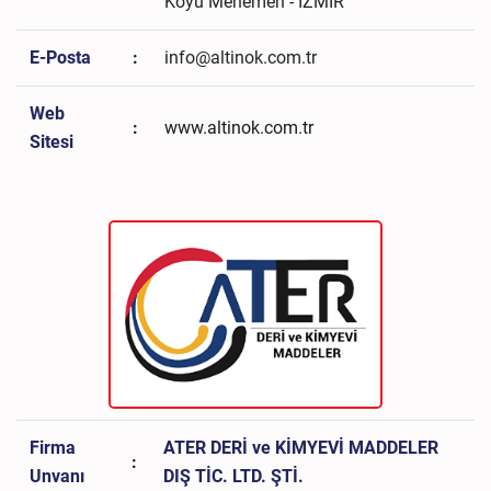
Köyü Menemen - İZMİR
E-Posta
:
info@altinok.com.tr
Web
:
www.altinok.com.tr
Sitesi
Firma
ATER DERİ ve KİMYEVİ MADDELER
:
Unvanı
DIŞ TİC. LTD. ŞTİ.