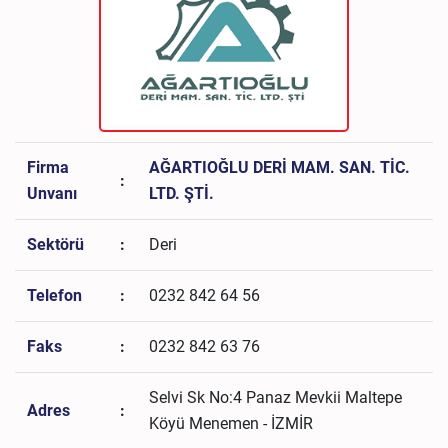
Firma
AĞARTIOĞLU DERİ MAM. SAN. TİC.
:
Unvanı
LTD. ŞTİ.
Sektörü
:
Deri
Telefon
:
0232 842 64 56
Faks
:
0232 842 63 76
Selvi Sk No:4 Panaz Mevkii Maltepe
Adres
:
Köyü Menemen - İZMİR