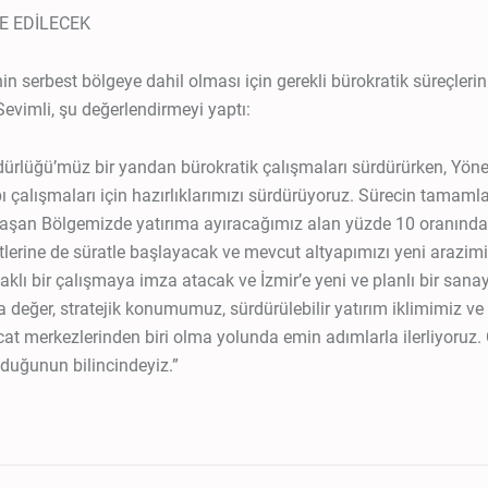
E EDİLECEK
in serbest bölgeye dahil olması için gerekli bürokratik süreçleri
vimli, şu değerlendirmeyi yaptı:
ürlüğü’müz bir yandan bürokratik çalışmaları sürdürürken, Yönet
çalışmaları için hazırlıklarımızı sürdürüyoruz. Sürecin tamamlan
laşan Bölgemizde yatırıma ayıracağımız alan yüzde 10 oranınd
etlerine de süratle başlayacak ve mevcut altyapımızı yeni arazim
daklı bir çalışmaya imza atacak ve İzmir’e yeni ve planlı bir sana
 değer, stratejik konumumuz, sürdürülebilir yatırım iklimimiz ve
cat merkezlerinden biri olma yolunda emin adımlarla ilerliyoruz.
olduğunun bilincindeyiz.”