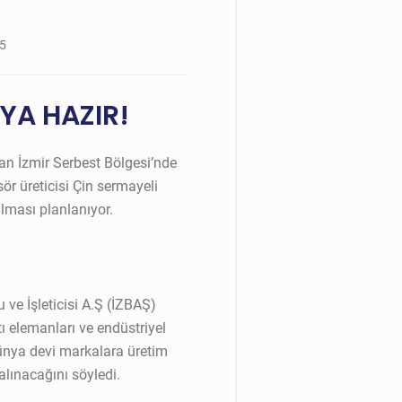
25
YA HAZIR!
lan İzmir Serbest Bölgesi’nde
r üreticisi Çin sermayeli
ılması planlanıyor.
ve İşleticisi A.Ş (İZBAŞ)
ı elemanları ve endüstriyel
dünya devi markalara üretim
alınacağını söyledi.