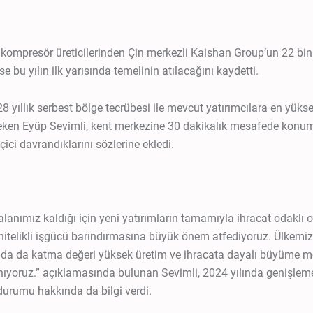
kompresör üreticilerinden Çin merkezli Kaishan Group’un 22 bi
se bu yılın ilk yarısında temelinin atılacağını kaydetti.
28 yıllık serbest bölge tecrübesi ile mevcut yatırımcılara en yüks
ken Eyüp Sevimli, kent merkezine 30 dakikalık mesafede konum
ici davrandıklarını sözlerine ekledi.
I
ı alanımız kaldığı için yeni yatırımların tamamıyla ihracat odakl
nitelikli işgücü barındırmasına büyük önem atfediyoruz. Ülkemi
da da katma değeri yüksek üretim ve ihracata dayalı büyüme 
ıyoruz.” açıklamasında bulunan Sevimli, 2024 yılında genişleme
durumu hakkında da bilgi verdi.