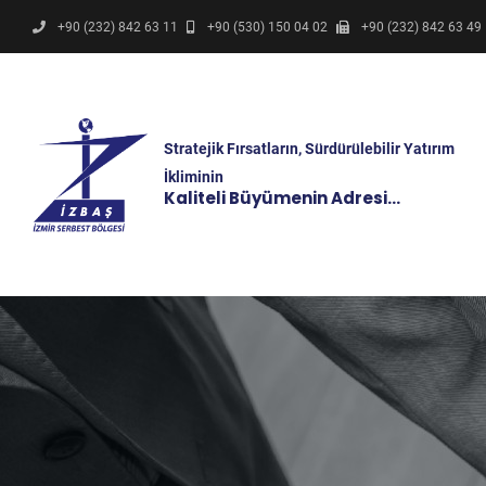
+90 (232) 842 63 11
+90 (530) 150 04 02
+90 (232) 842 63 49
Stratejik Fırsatların, Sürdürülebilir Yatırım
İkliminin
Kaliteli Büyümenin Adresi…