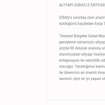
ALTYAPI SÜRATLE ENTEGR
İZBAŞ’a sınırdaş olan arazin
sürdüğünü kaydeden Eyüp Se
“Serbest Bölgeler Genel Müd
genişleme sahamızın altyapı 
yüzde 90 doluluk oranına u
alanımızdaki altyapı faaliy
entegrasyon ile verimlilik o
olacağız. Yarattığımız katma
ile ülkemizin en önemli ihra
sevenin, işini en iyi yapan 