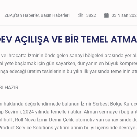
İZBAŞ'tan Haberler
,
Basın Haberleri
3822
03 Nisan 20
EV AÇILIŞA VE BİR TEMEL ATMA
e ihracatta İzmir’in önde gelen sanayi bölgeleri arasında yer a
faaliyete başlamak için gün sayarken, dünyanın en büyük kompresö
şa edeceği üretim tesislerinin bu yılın ilk yarısında temelinin at
I HAZIR
rı hakkında değerlendirmede bulunan İzmir Serbest Bölge Kurucu 
 Sevimli; 2024 yılında temelleri atılan Alman sermayeli bağlant
Böllhoff, Roll Nova İzmir Demir Çelik, otomotiv yan sanayisinde 
oduct Service Solutions yatırımlarının bu yıl içerisinde devreye 