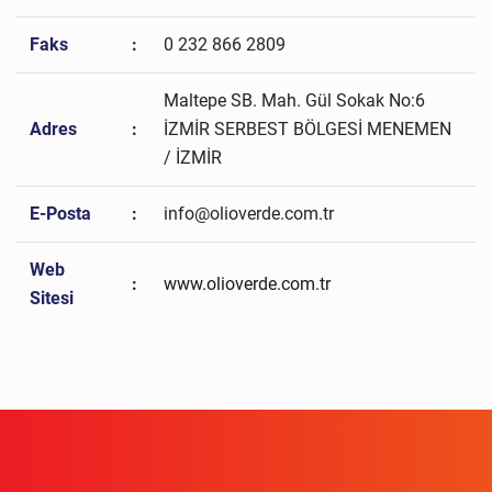
Faks
:
0 232 866 2809
Maltepe SB. Mah. Gül Sokak No:6
Adres
:
İZMİR SERBEST BÖLGESİ MENEMEN
/ İZMİR
E-Posta
:
info@olioverde.com.tr
Web
:
www.olioverde.com.tr
Sitesi