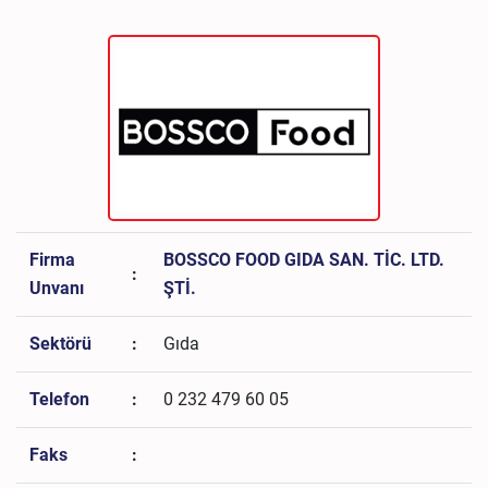
Firma
BOSSCO FOOD GIDA SAN. TİC. LTD.
:
Unvanı
ŞTİ.
Sektörü
:
Gıda
Telefon
:
0 232 479 60 05
Faks
: