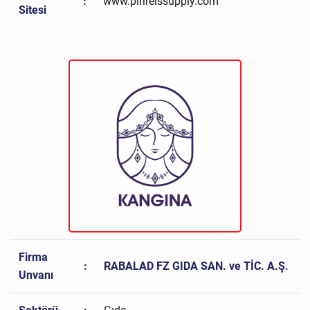
:
www.pirireissupply.com
Sitesi
Firma
:
RABALAD FZ GIDA SAN. ve TİC. A.Ş.
Unvanı