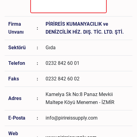
Firma
PİRİREİS KUMANYACILIK ve
:
Unvanı
DENİZCİLİK HİZ. DIŞ. TİC. LTD. ŞTİ.
Sektörü
:
Gıda
Telefon
:
0232 842 60 01
Faks
:
0232 842 60 02
Kamelya Sk No:8 Panaz Mevkii
Adres
:
Maltepe Köyü Menemen - İZMİR
E-Posta
:
info@pirireissupply.com
Web