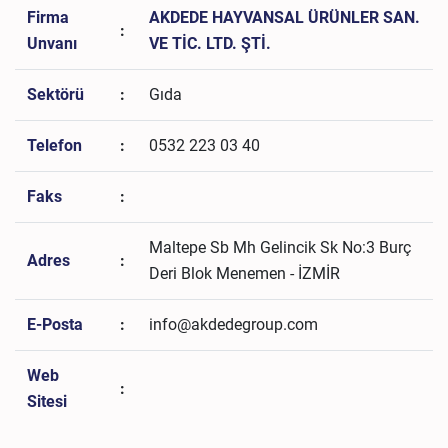
Firma
AKDEDE HAYVANSAL ÜRÜNLER SAN.
:
Unvanı
VE TİC. LTD. ŞTİ.
Sektörü
:
Gıda
Telefon
:
0532 223 03 40
Faks
:
Maltepe Sb Mh Gelincik Sk No:3 Burç
Adres
:
Deri Blok Menemen - İZMİR
E-Posta
:
info@akdedegroup.com
Web
:
Sitesi