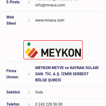
E-Posta
:
info@mnaca.com
Web
:
www.mnaca.com
Sitesi
MEYKON MEYVE ve KAYNAK SULARI
Firma
:
SAN. TİC. A.Ş. İZMİR SERBEST
Unvanı
BÖLGE ŞUBESİ
Sektörü
:
Gıda
Telefon
:
0 242 228 56 00