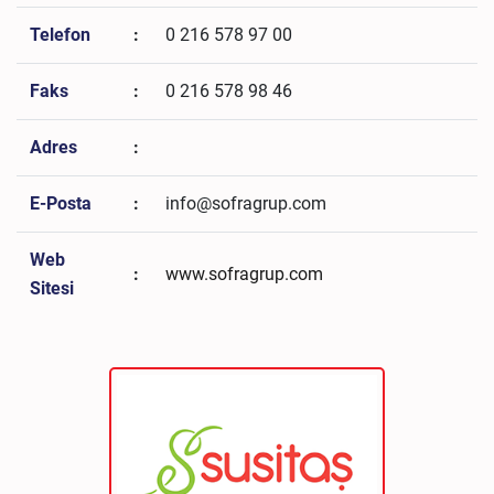
Telefon
:
0 216 578 97 00
Faks
:
0 216 578 98 46
Adres
:
E-Posta
:
info@sofragrup.com
Web
:
www.sofragrup.com
Sitesi