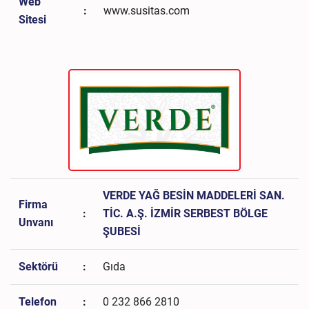
Web
:
www.susitas.com
Sitesi
VERDE YAĞ BESİN MADDELERİ SAN.
Firma
:
TİC. A.Ş. İZMİR SERBEST BÖLGE
Unvanı
ŞUBESİ
Sektörü
:
Gıda
Telefon
:
0 232 866 2810