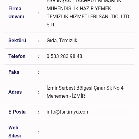
FSR İNŞAAT TAAHHÜT MİMARLIK
Firma
MÜHENDİSLİK HAZIR YEMEK
:
Unvanı
TEMİZLİK HİZMETLERİ SAN. TİC. LTD.
ŞTİ.
Sektörü
:
Gıda, Temizlik
Telefon
:
0 533 283 98 48
Faks
:
İzmir Serbest Bölgesi Çınar Sk No:4
Adres
:
Menemen - İZMİR
E-Posta
:
info@fsrkimya.com
Web
:
Sitesi