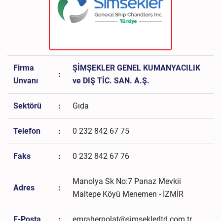
Firma
ŞİMŞEKLER GENEL KUMANYACILIK
:
Unvanı
ve DIŞ TİC. SAN. A.Ş.
Sektörü
:
Gıda
Telefon
:
0 232 842 67 75
Faks
:
0 232 842 67 76
Manolya Sk No:7 Panaz Mevkii
Adres
:
Maltepe Köyü Menemen - İZMİR
E-Posta
:
emraherpolat@simseklerltd.com.tr