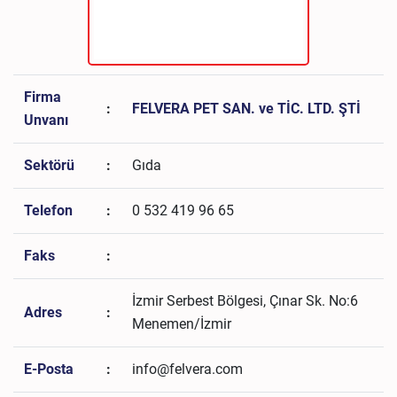
Firma
:
FELVERA PET SAN. ve TİC. LTD. ŞTİ
Unvanı
Sektörü
:
Gıda
Telefon
:
0 532 419 96 65
Faks
:
İzmir Serbest Bölgesi, Çınar Sk. No:6
Adres
:
Menemen/İzmir
E-Posta
:
info@felvera.com