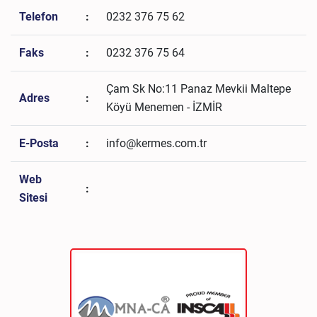
Telefon
:
0232 376 75 62
Faks
:
0232 376 75 64
Çam Sk No:11 Panaz Mevkii Maltepe
Adres
:
Köyü Menemen - İZMİR
E-Posta
:
info@kermes.com.tr
Web
:
Sitesi