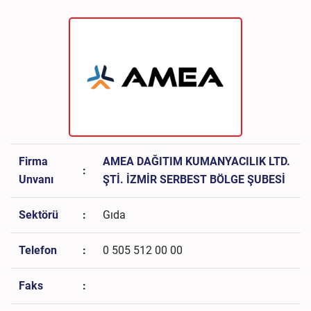
Firma
AMEA DAĞITIM KUMANYACILIK LTD.
:
Unvanı
ŞTİ. İZMİR SERBEST BÖLGE ŞUBESİ
Sektörü
:
Gıda
Telefon
:
0 505 512 00 00
Faks
: