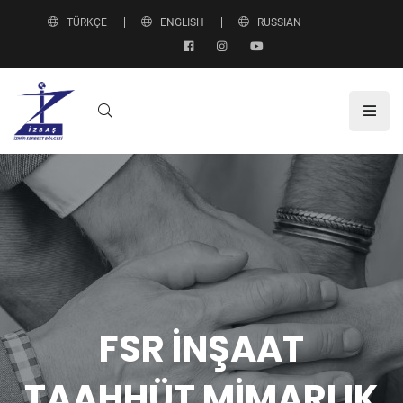
TÜRKÇE
ENGLISH
RUSSIAN
FSR İNŞAAT
TAAHHÜT MİMARLIK