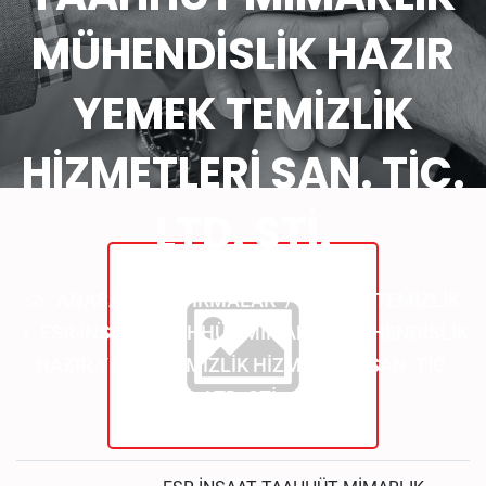
MÜHENDİSLİK HAZIR
YEMEK TEMİZLİK
HİZMETLERİ SAN. TİC.
LTD. ŞTİ.
ANASAYFA
/
FİRMALAR
/
GIDA
/
TEMIZLIK
/
FSR İNŞAAT TAAHHÜT MİMARLIK MÜHENDİSLİK
HAZIR YEMEK TEMİZLİK HİZMETLERİ SAN. TİC.
LTD. ŞTİ.