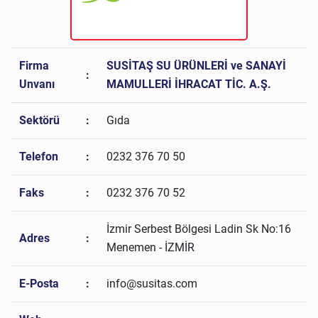
Firma
SUSİTAŞ SU ÜRÜNLERİ ve SANAYİ
:
Unvanı
MAMULLERİ İHRACAT TİC. A.Ş.
Sektörü
:
Gıda
Telefon
:
0232 376 70 50
Faks
:
0232 376 70 52
İzmir Serbest Bölgesi Ladin Sk No:16
Adres
:
Menemen - İZMİR
E-Posta
:
info@susitas.com