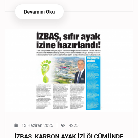
Devamını Oku
|
13 Haziran 2025
4225
İZBAŞ, KARBON AYAK İZİ ÖLÇÜMÜNDE