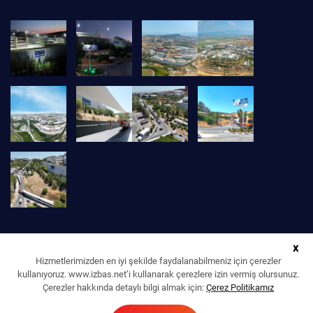
x
Hizmetlerimizden en iyi şekilde faydalanabilmeniz için çerezler
kullanıyoruz. www.izbas.net’i kullanarak çerezlere izin vermiş olursunuz.
Çerezler hakkında detaylı bilgi almak için:
Çerez Politikamız
İZBAŞ İZMİR SERBEST BÖLGE KURUCU VE İŞLETİCİ A. Ş. © 2022 | TÜM