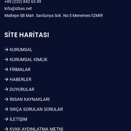
+90 (232) 842 63 49
info@izbas.net
Maltepe SB Mah. Sardunya Sok. No:5 Menemen/İZMİR
SITE HARITASI
KURUMSAL
KURUMSAL KIMLIK
FİRMALAR
HABERLER
DUYURULAR
İNSAN KAYNAKLARI
SIKÇA SORULAN SORULAR
İLETİŞİM
KVKK AYDINLATMA METNI