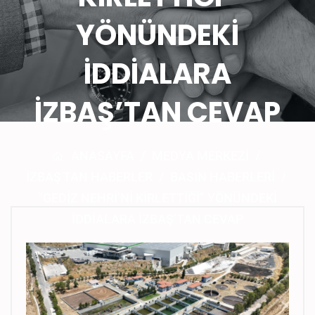
YÖNÜNDEKİ
İDDİALARA
İZBAŞ’TAN CEVAP
ANASAYFA
/
MEDYA MERKEZİ
/
İZBAŞ'TAN HABERLER
/
BASIN HABERLERI
/
"GEDİZ NEHRİ’Nİ KİRLETTİĞİ” YÖNÜNDEKİ
İDDİALARA İZBAŞ’TAN CEVAP