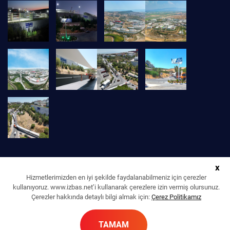
x
Hizmetlerimizden en iyi şekilde faydalanabilmeniz için çerezler
kullanıyoruz. www.izbas.net’i kullanarak çerezlere izin vermiş olursunuz.
Çerezler hakkında detaylı bilgi almak için:
Çerez Politikamız
İZBAŞ İZMİR SERBEST BÖLGE KURUCU VE İŞLETİCİ A. Ş. © 2022 | TÜM
TAMAM
HAKLARI SAKLIDIR.