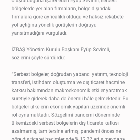
oluşturduğuna işaret eden Eyüp Sevimli, serbest
bölgelerde yer alan firmaların, bölge dışındaki
firmalara göre ayrıcalıklı olduğu ve haksız rekabete
yol açtığına yönelik görüşlerin doğruyu
yansıtmadığını vurguladı.
İZBAŞ Yönetim Kurulu Başkanı Eyüp Sevimli,
sözlerini şöyle sürdürdü:
“Serbest bölgeler, doğrudan yabancı yatırım, teknoloji
transferi, istihdam oluşturma ve dış ticaret hacmine
katkısı bakımından makroekonomik etkiler yaratmak
suretiyle giderek daha da önemli hâle gelmektedir. Bu
bölgeler ülkelerin ekonomik yapıları üzerinde önemli
rol oynamaktadır. Sözgelimi pandemi döneminde
ülkemizdeki serbest bölgelerin dış ticarete katkısı
azalmamış, tam tersine artmış, pandemi öncesine
göre dış ticaret hacimlerinde % 12,22 artış meydana