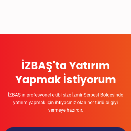
İZBAŞ'ta Yatırım
Yapmak İstiyorum
İZBAŞ'ın profesyonel ekibi size İzmir Serbest Bölgesinde
yatırım yapmak için ihtiyacınız olan her türlü bilgiyi
vermeye hazırdır.