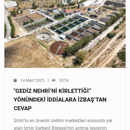
|
14 Mart 2025
5374
"GEDİZ NEHRİ’Nİ KİRLETTİĞİ”
YÖNÜNDEKİ İDDİALARA İZBAŞ’TAN
CEVAP
İzmir’in en önemli üretim merkezleri arasında yer
alan İzmir Serbest Bölgesi’nin arıtma tesisinin