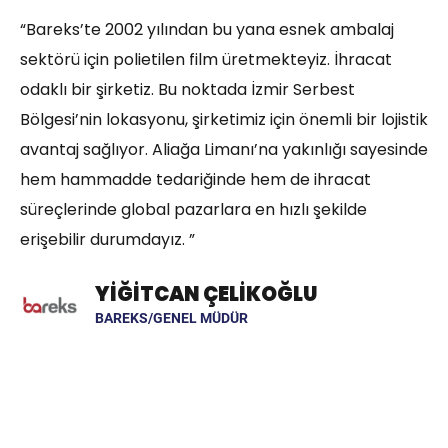
“Bareks’te 2002 yılından bu yana esnek ambalaj
“B
nın
sektörü için polietilen film üretmekteyiz. İhracat
ku
odaklı bir şirketiz. Bu noktada İzmir Serbest
Tü
n,
Bölgesi’nin lokasyonu, şirketimiz için önemli bir lojistik
bi
avantaj sağlıyor. Aliağa Limanı’na yakınlığı sayesinde
ye
hem hammadde tedariğinde hem de ihracat
süreçlerinde global pazarlara en hızlı şekilde
erişebilir durumdayız. ”
YİĞİTCAN ÇELİKOĞLU
BAREKS/GENEL MÜDÜR