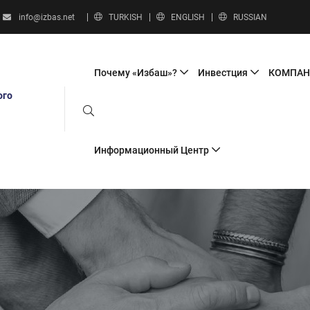
info@izbas.net
TURKISH
ENGLISH
RUSSIAN
Почему «Избаш»?
Инвестция
КОМПА
ого
Информационный Центр