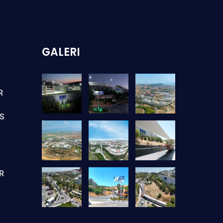
GALERI
R
S
R